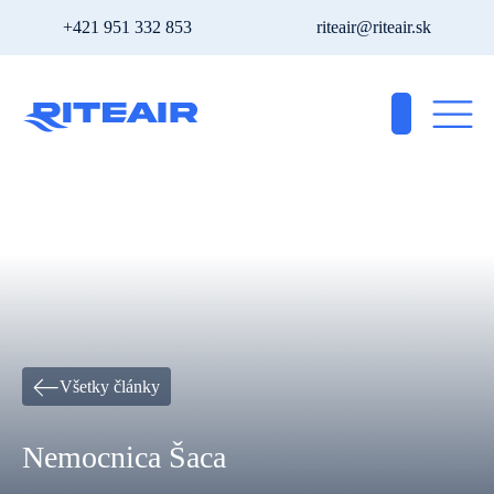
+421 951 332 853
riteair@riteair.sk
Všetky články
Nemocnica Šaca