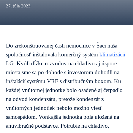
27. júla 2023
Do zrekonštruovanej časti nemocnice v Šaci naša
spoločnosť inštalovala komerčný systém
klimatizácií
LG. Kvôli dĺžke rozvodov na chladivo aj úspore
miesta sme sa po dohode s investorom dohodli na
inštalácií systému VRF s distribučným boxom. Ku
každej vnútornej jednotke bolo osadené aj čerpadlo
na odvod kondenzátu, pretože kondenzát z
vnútorných jednotiek nebolo možno viesť
samospádom. Vonkajšia jednotka bola uložená na
antivibračné podstavce. Potrubie na chladivo,