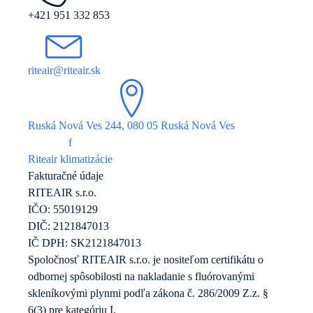
+421 951 332 853
riteair@riteair.sk
Ruská Nová Ves 244, 080 05 Ruská Nová Ves
f
Riteair klimatizácie
Fakturačné údaje
RITEAIR s.r.o.
IČO: 55019129
DIČ: 2121847013
IČ DPH: SK2121847013
Spoločnosť RITEAIR s.r.o. je nositeľom certifikátu o
odbornej spôsobilosti na nakladanie s fluórovanými
skleníkovými plynmi podľa zákona č. 286/2009 Z.z. §
6(3) pre kategóriu I.