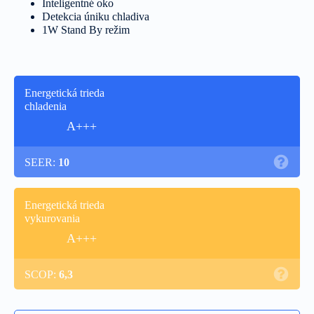
Inteligentné oko
Detekcia úniku chladiva
1W Stand By režim
Energetická trieda
chladenia
A+++
SEER:
10
Energetická trieda
vykurovania
A+++
SCOP:
6,3