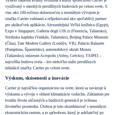
Systém riadenia kvality ovzdušia a klímy spoločnosti Carrier je
využívaný v mnohých prestížnych budovách po celom svete. S
viac ako 100-ročnou skúsenosťou a neustálym vývojom je
značka Carrier vnímaná a rešpektovaná ako spoľahlivý partner
pre akúkoľvek aplikáciu. Alexandrijská Veľká knižnica (Egypt),
Expo v Singapure, Galleria degli Uffi zi (Florencia, Taliansko),
Sixtínska kaplnka (Vatikán, Taliansko), Beijing Palace Museum
(Čína), Tate Modern Gallery (Londýn, VB), Palacio Baluarte
(Pamplona, Španielsko), automobilový okruh Monza
(Taliansko), múzeum Acropolis (Atény, Grécko), TAIPEI –
najvyššia budova sveta – len niekoľko málo prestížnych
inštalácií značky Carrier po celom svete.
Výskum, skúsenosti a inovácie
Carrier je najväčšou organizáciou na svete, ktorá sa zaväzuje k
výskumu a vývoju v oblasti klimatizácie vzduchu. Základom pre
kvalitu života súčasných a budúcich generácií je ochrana
životného prostredia. Úlohou je toto skombinovať s neustálym
ekonomickým rastom, a to spôsobom, ktorý je udržateľný po