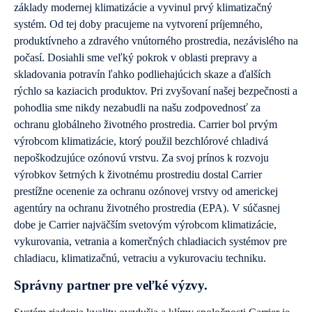
základy modernej klimatizácie a vyvinul prvý klimatizačný
systém. Od tej doby pracujeme na vytvorení príjemného,
produktívneho a zdravého vnútorného prostredia, nezávislého na
počasí. Dosiahli sme veľký pokrok v oblasti prepravy a
skladovania potravín ľahko podliehajúcich skaze a ďalších
rýchlo sa kaziacich produktov. Pri zvyšovaní našej bezpečnosti a
pohodlia sme nikdy nezabudli na našu zodpovednosť za
ochranu globálneho životného prostredia. Carrier bol prvým
výrobcom klimatizácie, ktorý použil bezchlórové chladivá
nepoškodzujúce ozónovú vrstvu. Za svoj ​​prínos k rozvoju
výrobkov šetrných k životnému prostrediu dostal Carrier
prestížne ocenenie za ochranu ozónovej vrstvy od americkej
agentúry na ochranu životného prostredia (EPA). V súčasnej
dobe je Carrier najväčším svetovým výrobcom klimatizácie,
vykurovania, vetrania a komerčných chladiacich systémov pre
chladiacu, klimatizačnú, vetraciu a vykurovaciu techniku​​.
Správny partner pre veľké výzvy.