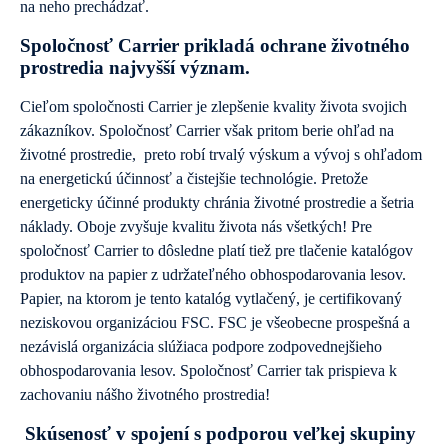
na neho prechádzať.
Spoločnosť Carrier prikladá ochrane životného
prostredia najvyšší význam.
Cieľom spoločnosti Carrier je zlepšenie kvality života svojich
zákazníkov. Spoločnosť Carrier však pritom berie ohľad na
životné prostredie, preto robí trvalý výskum a vývoj s ohľadom
na energetickú účinnosť a čistejšie technológie. Pretože
energeticky účinné produkty chránia životné prostredie a šetria
náklady. Oboje zvyšuje kvalitu života nás všetkých! Pre
spoločnosť Carrier to dôsledne platí tiež pre tlačenie katalógov
produktov na papier z udržateľného obhospodarovania lesov.
Papier, na ktorom je tento katalóg vytlačený, je certifikovaný
neziskovou organizáciou FSC. FSC je všeobecne prospešná a
nezávislá organizácia slúžiaca podpore zodpovednejšieho
obhospodarovania lesov. Spoločnosť Carrier tak prispieva k
zachovaniu nášho životného prostredia!
Skúsenosť v spojení s podporou veľkej skupiny