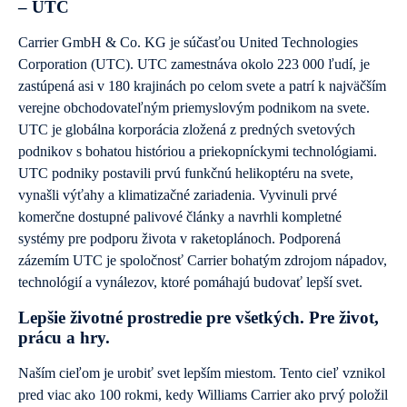
– UTC
Carrier GmbH & Co. KG je súčasťou United Technologies
Corporation (UTC). UTC zamestnáva okolo 223 000 ľudí, je
zastúpená asi v 180 krajinách po celom svete a patrí k najväčším
verejne obchodovateľným priemyslovým podnikom na svete.
UTC je globálna korporácia zložená z predných svetových
podnikov s bohatou históriou a priekopníckymi technológiami.
UTC podniky postavili prvú funkčnú helikoptéru na svete,
vynašli výťahy a klimatizačné zariadenia. Vyvinuli prvé
komerčne dostupné palivové články a navrhli kompletné
systémy pre podporu života v raketoplánoch. Podporená
zázemím UTC je spoločnosť Carrier bohatým zdrojom nápadov,
technológií a vynálezov, ktoré pomáhajú budovať lepší svet.
Lepšie životné prostredie pre všetkých. Pre život,
prácu a hry.
Naším cieľom je urobiť svet lepším miestom. Tento cieľ vznikol
pred viac ako 100 rokmi, kedy Williams Carrier ako prvý položil