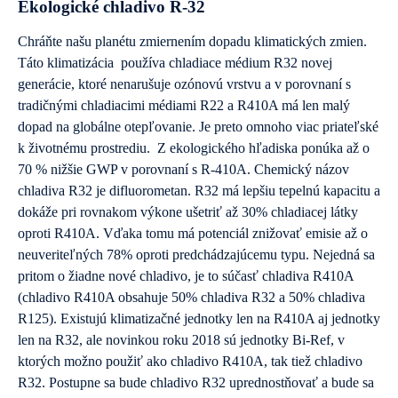
Ekologické chladivo R-32
Chráňte našu planétu zmiernením dopadu klimatických zmien.
Táto klimatizácia používa chladiace médium R32 novej
generácie, ktoré nenarušuje ozónovú vrstvu a v porovnaní s
tradičnými chladiacimi médiami R22 a R410A má len malý
dopad na globálne otepľovanie. Je preto omnoho viac priateľské
k životnému prostrediu. Z ekologického hľadiska ponúka až o
70 % nižšie GWP v porovnaní s R-410A. Chemický názov
chladiva R32 je difluorometan. R32 má lepšiu tepelnú kapacitu a
dokáže pri rovnakom výkone ušetriť až 30% chladiacej látky
oproti R410A. Vďaka tomu má potenciál znižovať emisie až o
neuveriteľných 78% oproti predchádzajúcemu typu. Nejedná sa
pritom o žiadne nové chladivo, je to súčasť chladiva R410A
(chladivo R410A obsahuje 50% chladiva R32 a 50% chladiva
R125). Existujú klimatizačné jednotky len na R410A aj jednotky
len na R32, ale novinkou roku 2018 sú jednotky Bi-Ref, v
ktorých možno použiť ako chladivo R410A, tak tiež chladivo
R32. Postupne sa bude chladivo R32 uprednostňovať a bude sa