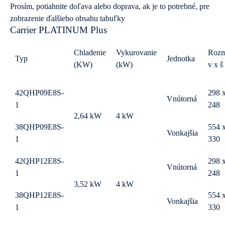
Prosím, potiahnite doľava alebo doprava, ak je to potrebné, pre
zobrazenie ďalšieho obsahu tabuľky
Carrier PLATINUM Plus
Chladenie
Vykurovanie
Rozm
Typ
Jednotka
(KW)
(kW)
v x š
42QHP09E8S-
298 
Vnútorná
1
248
2,64 kW
4 kW
38QHP09E8S-
554 
Vonkajšia
1
330
42QHP12E8S-
298 
Vnútorná
1
248
3,52 kW
4 kW
38QHP12E8S-
554 
Vonkajšia
1
330