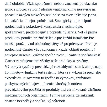
dlhé obdobie. Vízia spoločnosti nebola zmenená po viac ako
jedno storočie: vytvoriť ideálnu vnútornú klímu nezávisle na
počasí. Každých niekoľko sekúnd sa na svete inštaluje jedna
klimatizácia od tejto spoločnosti. Strategickými princípmi
spoločnosti je pokroková konštrukcia a technológie,
spoľahlivosť, predpredajný a popredajný servis. Veľká paleta
produktov ponúka pružné riešenie pre každú inštaláciu: Pre
menšie použitie, od obchodnej sféry až po priemysel. Preto je
spoločnosť Carrier vždy schopná v každej oblasti ponúknuť
najlepšie riešenie. Vrátane spoľahlivosti. Kvalitu a spoľahlivosť
Carrier zaručujeme pre všetky naše produkty a systémy.
Výrobky a systémy prechádzajú rozsiahlymi testami, ako je napr
10 minútový funkčný test systému, ktorý sa vykonáva pred jeho
expedíciou. K overeniu bezpečnosti výrobkov, správnosti
poskytovaných údajov a plnenie náročných noriem
prevádzkového použitia sú produkty tiež certifikované väčšinou
medzinárodných organizácií. Tým je zaručené, že zákazník
dostane bezpečný a spoľahlivý výrobok.