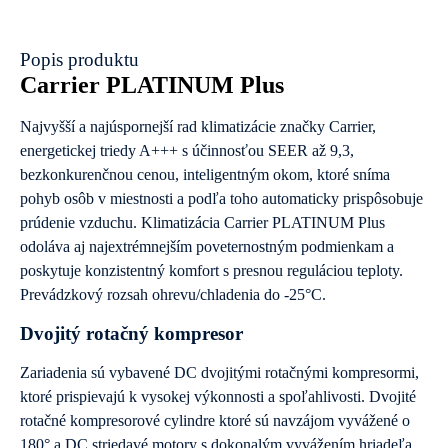
Popis produktu
Carrier PLATINUM Plus
Najvyšší a najúspornejší rad klimatizácie značky Carrier,
energetickej triedy A+++ s účinnosťou SEER až 9,3,
bezkonkurenčnou cenou, inteligentným okom, ktoré sníma
pohyb osôb v miestnosti a podľa toho automaticky prispôsobuje
prúdenie vzduchu. Klimatizácia Carrier PLATINUM Plus
odoláva aj najextrémnejším poveternostným podmienkam a
poskytuje konzistentný komfort s presnou reguláciou teploty.
Prevádzkový rozsah ohrevu/chladenia do -25°C.
Dvojitý rotačný kompresor
Zariadenia sú vybavené DC dvojitými rotačnými kompresormi,
ktoré prispievajú k vysokej výkonnosti a spoľahlivosti. Dvojité
rotačné kompresorové cylindre ktoré sú navzájom vyvážené o
180° a DC striedavé motory s dokonalým vyvážením hriadeľa