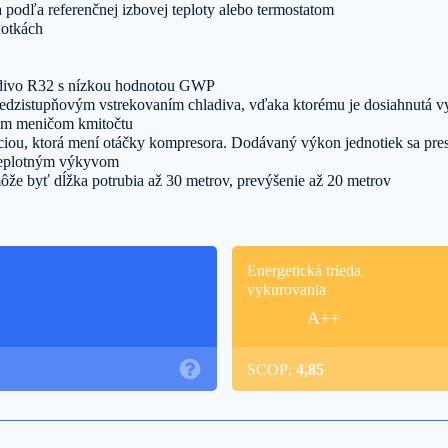
 podľa referenčnej izbovej teploty alebo termostatom
notkách
ladivo R32 s nízkou hodnotou GWP
zistupňovým vstrekovaním chladiva, vďaka ktorému je dosiahnutá vy
vým meničom kmitočtu
ciou, ktorá mení otáčky kompresora. Dodávaný výkon jednotiek sa pre
 teplotným výkyvom
že byť dĺžka potrubia až 30 metrov, prevýšenie až 20 metrov
Energetická trieda
vykurovania
A++
SCOP:
4,85