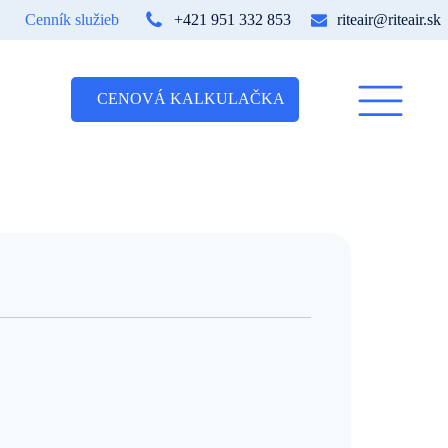
Cenník služieb
+421 951 332 853
riteair@riteair.sk
CENOVÁ KALKULAČKA