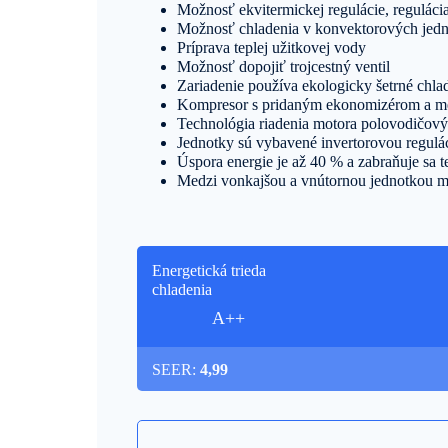
Možnosť ekvitermickej regulácie, regulácia
Možnosť chladenia v konvektorových jed
Príprava teplej užitkovej vody
Možnosť dopojiť trojcestný ventil
Zariadenie používa ekologicky šetrné ch
Kompresor s pridaným ekonomizérom a med
Technológia riadenia motora polovodičo
Jednotky sú vybavené invertorovou regulá
Úspora energie je až 40 % a zabraňuje sa
Medzi vonkajšou a vnútornou jednotkou mô
Energetická trieda
chladenia
A++
SEER:
4,99