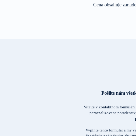
Cena obsahuje zariade
Pošlite nám vše
Vitajte v kontaktnom formulári 
personalizované poradenstvo
Vyplňte tento formulár a my v
špecifické požiadavky, aby sm