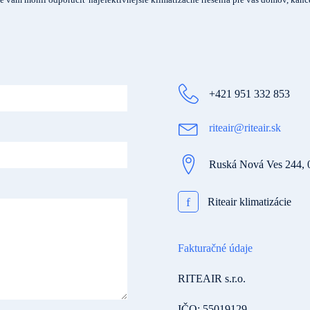
+421 951 332 853
riteair@riteair.sk
Ruská Nová Ves 244, 
f
Riteair klimatizácie
Fakturačné údaje
RITEAIR s.r.o.
IČO: 55019129