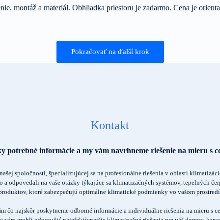
nie, montáž a materiál. Obhliadka priestoru je zadarmo. Cena je orient
Pokračovať na ďalší krok
Kontakt
tky potrebné informácie a my vám navrhneme riešenie na mieru s 
našej spoločnosti, špecializujúcej sa na profesionálne riešenia v oblasti klimatizác
 a odpovedali na vaše otázky týkajúce sa klimatizačných systémov, tepelných čerp
produktov, ktoré zabezpečujú optimálne klimatické podmienky vo vašom prostredí
ám čo najskôr poskytneme odborné informácie a individuálne riešenia na mieru s
e vám mohli odporučiť najefektívnejšie klimatizačné riešenia pre váš domov, kance