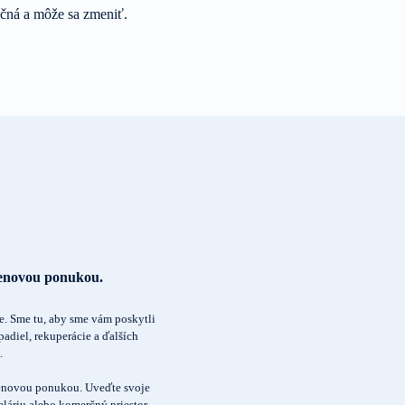
ačná a môže sa zmeniť.
cenovou ponukou.
ie. Sme tu, aby sme vám poskytli
adiel, rekuperácie a ďalších
.
 cenovou ponukou. Uveďte svoje
láriu alebo komerčný priestor.